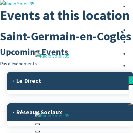
Aller
Events at this location
au
contenu
Saint-Germain-en-Coglès 
Upcoming Events
La Radio Des Marches de Bretagne !
Pas d'événements
· Le Direct
· Réseaux Sociaux
La Radio Des Marches de Bretagne !