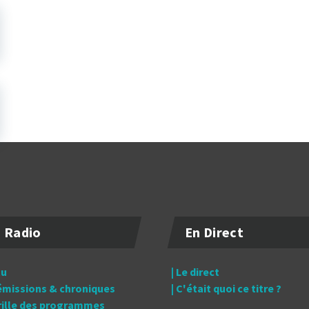
 Radio
En Direct
tu
| Le direct
 émissions & chroniques
| C'était quoi ce titre ?
grille des programmes