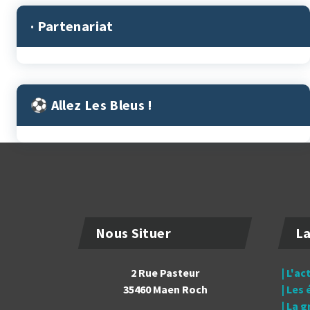
· Partenariat
⚽︎ Allez Les Bleus !
Nous Situer
La
2 Rue Pasteur
| L'ac
35460 Maen Roch
| Les
| La 