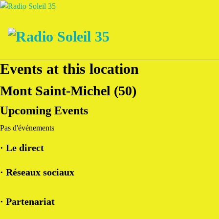
Aller
au
contenu
La Radio Des Marches de Bretagne !
Events at this location
Mont Saint-Michel (50)
Upcoming Events
Pas d'événements
· Le direct
· Réseaux sociaux
· Partenariat