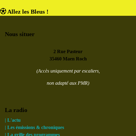
⚽︎ Allez les Bleus !
Nous situer
2 Rue Pasteur
35460 Maen Roch
(Accès uniquement par escaliers,
non adapté aux PMR)
La radio
| L'actu
| Les émissions & chroniques
| La grille des programmes