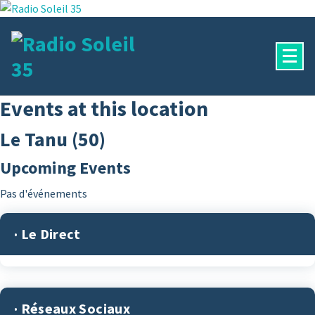
Aller
au
contenu
La Radio Des Marches de Bretagne !
Events at this location
Le Tanu (50)
Upcoming Events
Pas d'événements
· Le Direct
· Réseaux Sociaux