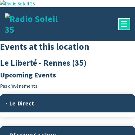
Aller
au
contenu
La Radio Des Marches de Bretagne !
Events at this location
Le Liberté - Rennes (35)
Upcoming Events
Pas d'événements
· Le Direct