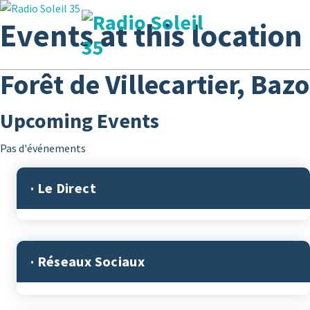
Aller
Events at this location
au
contenu
La Radio Des Marches de Bretagne !
Forêt de Villecartier, Baz
Upcoming Events
Pas d'événements
· Le Direct
· Réseaux Sociaux