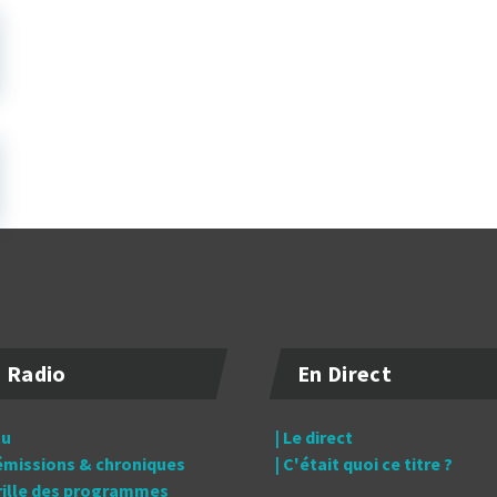
 Radio
En Direct
tu
| Le direct
 émissions & chroniques
| C'était quoi ce titre ?
grille des programmes