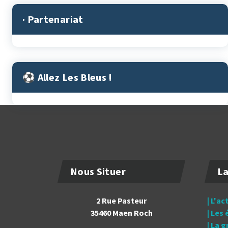
· Partenariat
⚽︎ Allez Les Bleus !
Nous Situer
La
2 Rue Pasteur
| L'ac
35460 Maen Roch
| Les
| La 