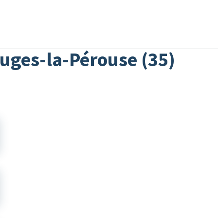
► Accueil
│ La radio
│ L'actu
│ Replay/P
ouges-la-Pérouse (35)