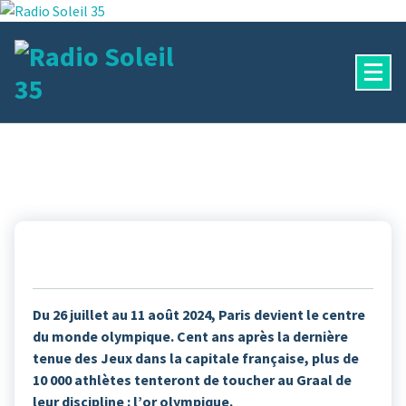
Aller
au
contenu
La Radio Des Marches de Bretagne !
Du 26 juillet au 11 août 2024, Paris devient le centre
du monde olympique. Cent ans après la dernière
tenue des Jeux dans la capitale française, plus de
10 000 athlètes tenteront de toucher au Graal de
leur discipline : l’or olympique.